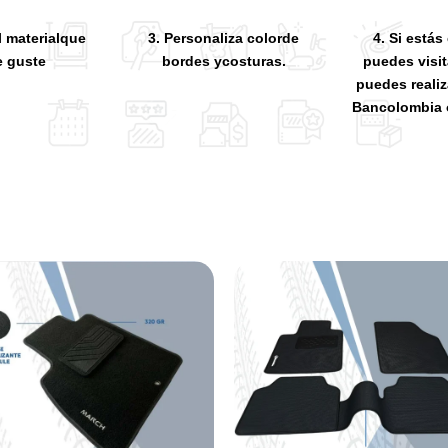
l materialque
3. Personaliza colorde
4. Si está
e guste
bordes ycosturas.
puedes visit
puedes reali
Bancolombia 