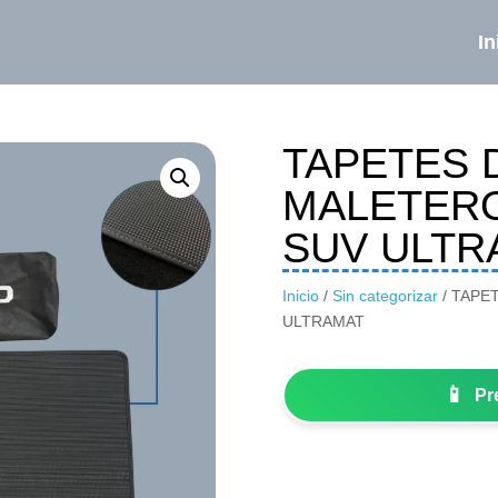
In
TAPETES 
MALETER
SUV ULTR
Inicio
/
Sin categorizar
/ TAPE
ULTRAMAT
📱
Pr