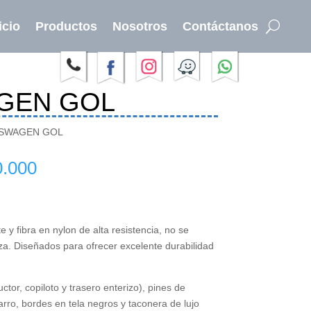
icio
Productos
Nosotros
Contáctanos
GEN GOL
KSWAGEN GOL
Rango
.000
de
precios:
desde
$ 280.000
 y fibra en nylon de alta resistencia, no se
hasta
za. Diseñados para ofrecer excelente durabilidad
$ 450.000
ctor, copiloto y trasero enterizo), pines de
rro, bordes en tela negros y taconera de lujo