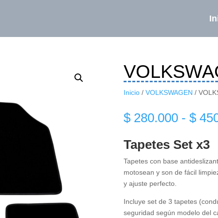
In
VOLKSWA
Inicio
/
VOLKSWAGEN
/ VOL
$
280.000
-
$
450
Tapetes Set x3
Tapetes con base antideslizante
motosean y son de fácil limpie
y ajuste perfecto.
Incluye set de 3 tapetes (condu
seguridad según modelo del ca