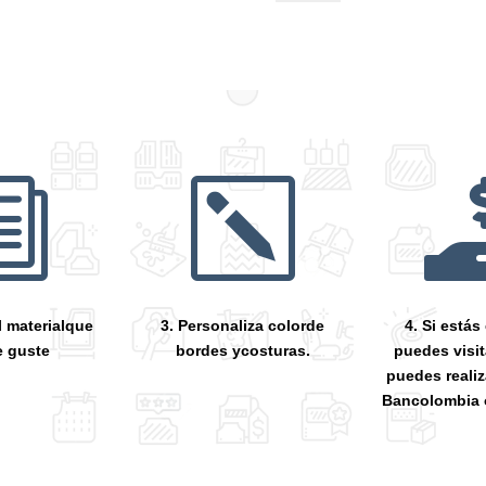
cantidad
i
k
l materialque
3. Personaliza colorde
4. Si está
e guste
bordes ycosturas.
puedes visit
puedes reali
Bancolombia 