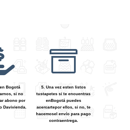


s en Bogotá
5. Una vez esten listos
arnos, si no
tustapetes si te encuentras
zar abono por
enBogotá puedes
o Davivienda.
acercartepor ellos, si no, te
hacemosel envío para pago
contraentrega.